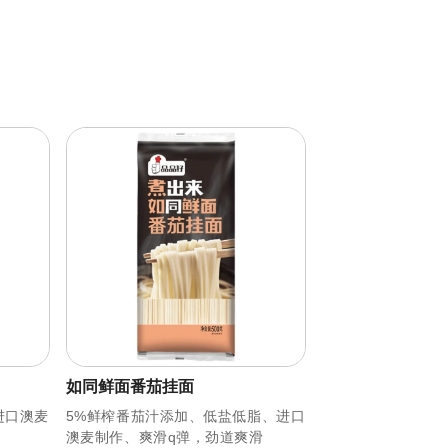
如同鲜面番茄挂面
进口澳麦
5%鲜榨番茄汁添加、低盐低脂、进口
澳麦制作、爽滑q弹，劲道爽滑