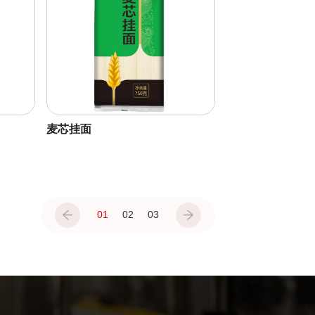
麦芯挂面
01
02
03