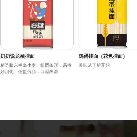
奶奶说龙须挂面
鸡蛋挂面（花色挂面）
精选胶东半岛小麦、细圆条形，易煮
美味从了解开始
好消化、低盐低脂，口感爽滑