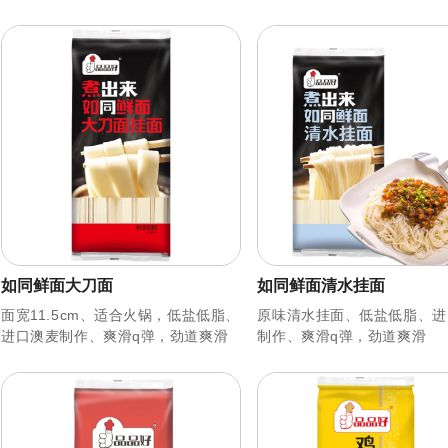
如同鲜面大刀面
如同鲜面清水挂面
面宽11.5cm、适合火锅，低盐低脂、
原味清水挂面、低盐低脂、进
进口澳麦制作、爽滑q弹，劲道爽滑
制作、爽滑q弹，劲道爽滑