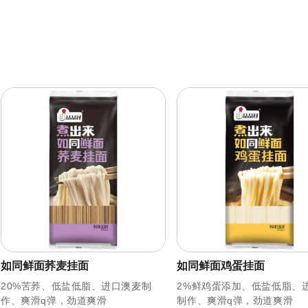
如同鲜面荞麦挂面
如同鲜面鸡蛋挂面
20%苦荞、低盐低脂、进口澳麦制
2%鲜鸡蛋添加、低盐低脂、
作、爽滑q弹，劲道爽滑
制作、爽滑q弹，劲道爽滑