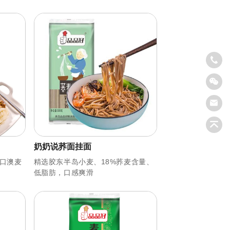
奶奶说荞面挂面
口澳麦
精选胶东半岛小麦、18%荞麦含量、
低脂肪，口感爽滑