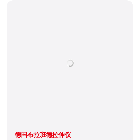
德国布拉班德拉伸仪
主要测量面团的延伸性和抗拉阻力，可以可靠的反应面粉
的烘焙性能。