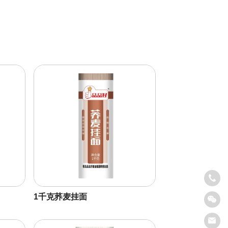
1千克荞麦挂面