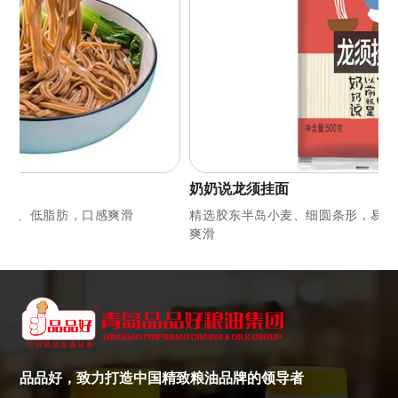
奶奶说龙须挂面
精选胶东半岛小麦、细圆条形，易煮好消化、低盐低脂，口感
爽滑
品品好，致力打造中国精致粮油品牌的领导者