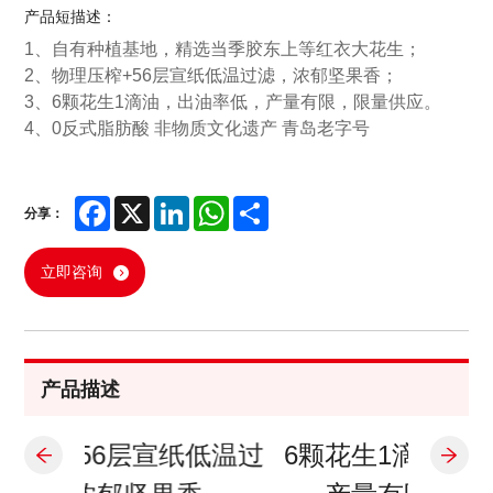
产品短描述：
1、自有种植基地，精选当季胶东上等红衣大花生；
2、物理压榨+56层宣纸低温过滤，浓郁坚果香；
3、6颗花生1滴油，出油率低，产量有限，限量供应。
4、0反式脂肪酸 非物质文化遗产 青岛老字号
Facebook
X
LinkedIn
WhatsApp
Share
分享：
立即咨询
产品描述
纸低温过
6颗花生1滴油，出油率低，
0反