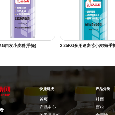
5KG自发小麦粉(手提)
2.25KG多用途麦芯小麦粉(手提
快捷链接
产品分类
首页
挂面
产品中心
面粉
者