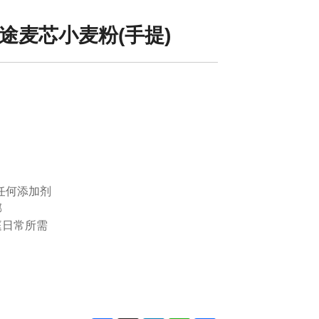
用途麦芯小麦粉(手提)
G
任何添加剂
郁
庭日常所需