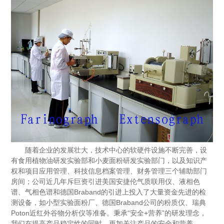
随着企业的发展壮大，技术中心的软硬件设施不断完善，设
有食用植物油研发实验部和
小麦面粉研发实验部门，以及知识产
权和项目应用管理、科技信息档案管理、财务管理三个辅助部门
房间；公司近几年斥巨资引进美国安捷伦气质联用仪、液相色
谱、气相色谱和德国Braband的引进上投入了大量资金
先进的检
测设备，如小型实验面粉厂、德国Braband公司的粉质仪、瑞典
Poton近红外谷物分析仪等
准备。秉承“安全+营养”的研发理念，
我们在提高产品稳定性的同时，更加关注产品的安全和营养。