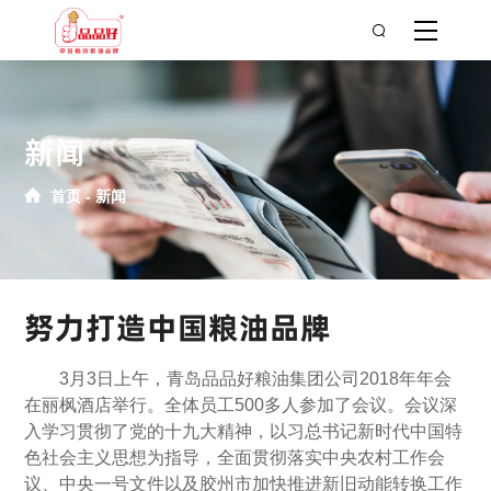
新闻
首页
新闻
努力打造中国粮油品牌
3月3日上午，青岛品品好粮油集团公司2018年年会
在丽枫酒店举行。全体员工500多人参加了会议。会议深
入学习贯彻了党的十九大精神，以习总书记新时代中国特
色社会主义思想为指导，全面贯彻落实中央农村工作会
议、中央一号文件以及胶州市加快推进新旧动能转换工作