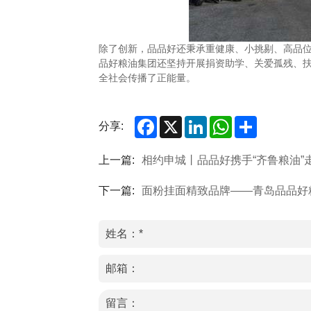
除了创新，品品好还秉承重健康、小挑剔、高品
品好粮油集团还坚持开展捐资助学、关爱孤残、扶弱
全社会传播了正能量。
Facebook
X
LinkedIn
WhatsApp
Share
分享:
上一篇:
相约申城丨品品好携手“齐鲁粮油”
下一篇:
面粉挂面精致品牌——青岛品品好