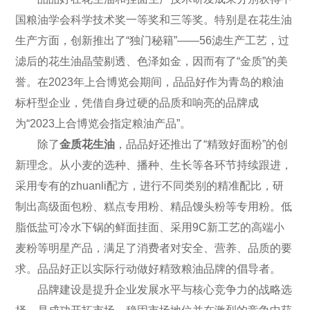
国粮油学会科学技术奖一等奖和三等奖。特别是在花生油
生产方面，创新推出了“独门秘籍”——56滤生产工艺，过
滤后的花生油晶莹剔透、色泽如金，因而有了“金质”的美
誉。在2023年上合博览会期间，品品好作为青岛的粮油
标杆型企业，凭借自身过硬的品质和响亮的品牌成
为“2023上合博览会指定粮油产品”。
除了
金质花生油
，品品好还推出了“精致好面粉”的创
新理念。从小麦的选种、播种、生长等各环节持续跟进，
采用专有的zhuanli配方，进行不同类别的精准配比，研
制出高级面包粉、糕点专用粉、精品馒头粉等专用粉。低
脂低盐可冷水下锅的鲜面挂面、采用9C新工艺的高端小
麦粉等明星产品，满足了消费者对安全、营养、品质的要
求。品品好正以实际行动做好精致粮油品牌的倡导者。
品牌建设是提升企业发展水平与核心竞争力的战略选