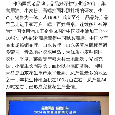
作为国货老品牌，品品好深耕行业近30年，集
食用油
、小麦粉、高端挂面和
预拌粉的研发、生
产、销售为一体。从1996年成立至今，品品好产品
早已走
进千家万户，端上百姓餐桌。连续多年被评
为“全国食用油加工企业50强”
“中国花生油加工企业
10强”。“品品好”商标获得中国驰名商标、
中国农产
品市场畅销品牌、山东名牌、山东省著名商标等诸
多荣誉。
青岛地处胶东半岛，为优质小麦种植区，
胶州、平度、莱西等
产粮大县土地肥沃，光照充
足，小麦生长周期长，面粉以中高筋著称。
同时，
青岛是山东花生单产水平最高、总产量最多的地区
之一，
年花生种植面积在100万亩左右，总产量34
万吨左右，已形成完整花生产业链。