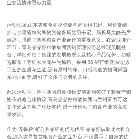
业交流协作贡献力量
活动现场,山东省粮食和物资储备局党组书记、局长常绪
扩与甘肃省粮食和物资储备局党组书记、局长马文静先后
致辞，强调了两地粮食产业合作的重要意义。在企业推介
环节，青岛品品好粮油集团营销管理公司总经理吴晓登
台，详细介绍了集团的发展概况以及核心产品优势，如精
选胶东上等红衣大花生为原料、采用 56 层官纸低温过滤
工艺的
金质花生油
,还有原料纯净、口感劲道的如同鲜面
系列挂面等,吸引了众多与会者的关注。
此次活动中，鲁甘两省粮食和物资储备局签订了粮食产销
协作战略合作协议,青岛品品好粮油集团与兰州富力万达
文华酒店等客户现场签约,进一步推动了粮食产业的高质
量发展。
作为“齐鲁粮油”公共品牌的优秀代表,品品好借助此次推介
会,深入探寻鲁甘粮食产业的互补点,不仅展示了自身的优